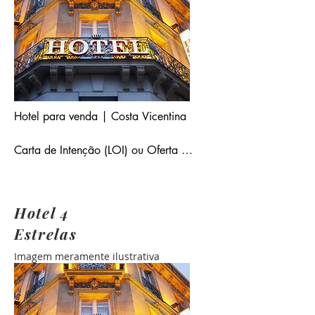
Hotel para venda | Costa Vicentina

Carta de Intenção (LOI) ou Oferta 
Não Vinculativa (NBO) emitida por 
parte da entidade interessada. Caso 
se justifique ou a pedido por parte da 
Hotel 4
entidade vendedora será necessária 
Estrelas
Prova de Fundos.
Imagem meramente ilustrativa