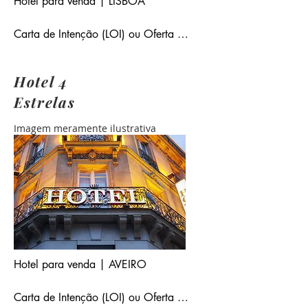
Hotel para venda | LISBOA

Carta de Intenção (LOI) ou Oferta 
Não Vinculativa (NBO) emitida por 
parte da entidade interessada. Caso 
Hotel 4
se justifique ou a pedido por parte da 
Estrelas
entidade vendedora será necessária 
Prova de Fundos.
Imagem meramente ilustrativa
Hotel para venda | AVEIRO 

Carta de Intenção (LOI) ou Oferta 