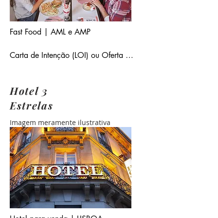
Fast Food | AML e AMP

Carta de Intenção (LOI) ou Oferta 
Não Vinculativa (NBO) emitida por 
parte da entidade interessada. Caso 
Hotel 3
se justifique ou a pedido por parte da 
entidade vendedora será necessária 
Estrelas
Prova de Fundos.
Imagem meramente ilustrativa